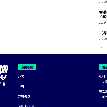
2025
香港
拍緊
2025
【馮
2025
重點新聞
聯
香港
報料
Info
中國
廣告
英國/歐洲
mark
加拿大/北美