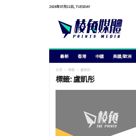
2026年07月21日, TUESDAY
棱
角
媒
體
最新
香港
中國
英國/歐洲
主頁
標籤
盧凱彤
標籤: 盧凱彤