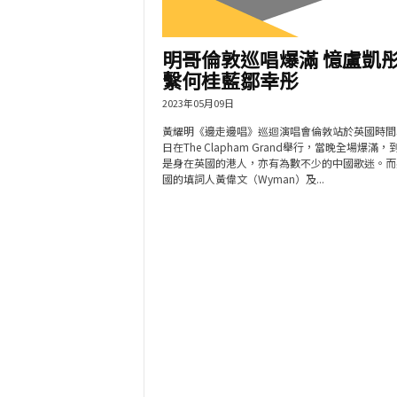
明哥倫敦巡唱爆滿 憶盧凱彤
繫何桂藍鄒幸彤
2023年05月09日
黃耀明《邊走邊唱》巡迴演唱會倫敦站於英國時間
日在The Clapham Grand舉行，當晚全場爆滿，
是身在英國的港人，亦有為數不少的中國歌迷。而
國的填詞人黃偉文（Wyman）及...