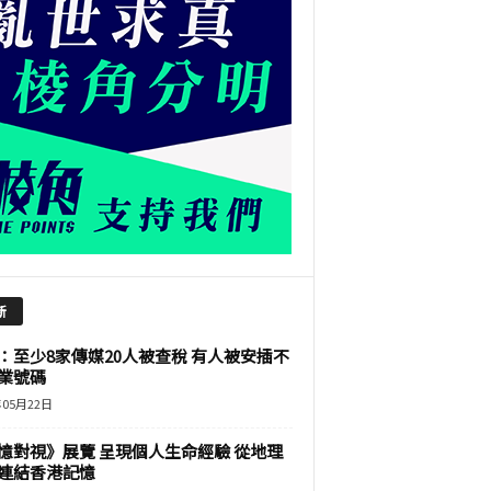
新
：至少8家傳媒20人被查稅 有人被安插不
業號碼
年05月22日
憶對視》展覽 呈現個人生命經驗 從地理
連結香港記憶