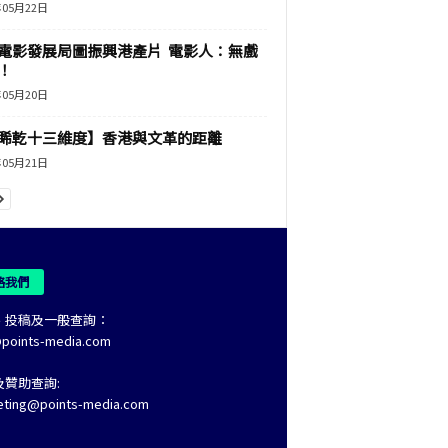
年05月22日
電影發展局圖振興港產片 電影人：無戲
！
年05月20日
睎乾十三維度】香港與文革的距離
年05月21日
絡我們
、投稿及一般查詢：
@points-media.com
及贊助查詢:
eting@points-media.com