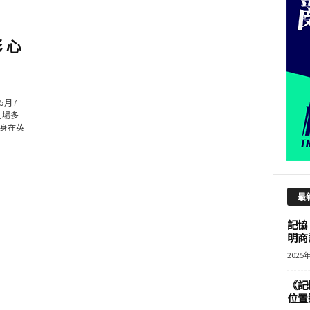
 心
5月7
到場多
身在英
最
記協
明商
2025
《記
位置