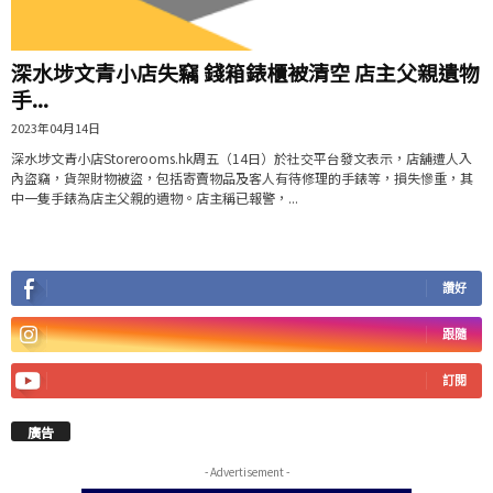
深水埗文青小店失竊 錢箱錶櫃被清空 店主父親遺物
手...
2023年04月14日
深水埗文青小店Storerooms.hk周五（14日）於社交平台發文表示，店舖遭人入
內盜竊，貨架財物被盜，包括寄賣物品及客人有待修理的手錶等，損失慘重，其
中一隻手錶為店主父親的遺物。店主稱已報警，...
讚好
跟隨
訂閱
廣告
- Advertisement -