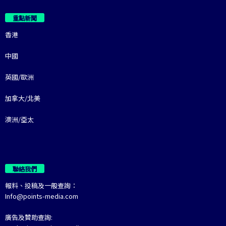
重點新聞
香港
中國
英國/歐洲
加拿大/北美
澳洲/亞太
聯絡我們
報料、投稿及一般查詢：
Info@points-media.com
廣告及贊助查詢: