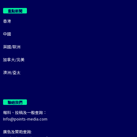
重點新聞
香港
中國
英國/歐洲
加拿大/北美
澳洲/亞太
聯絡我們
報料、投稿及一般查詢：
Info@points-media.com
廣告及贊助查詢: