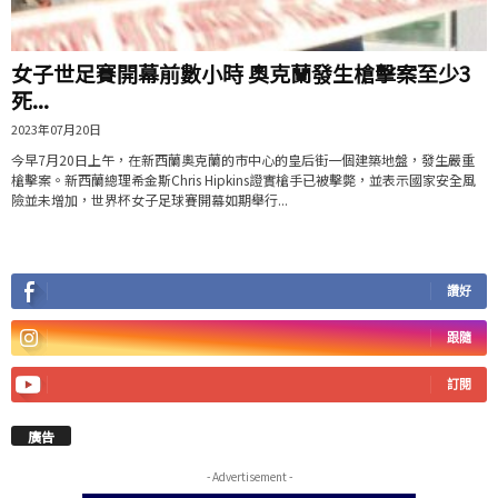
女子世足賽開幕前數小時 奧克蘭發生槍擊案至少3
死...
2023年07月20日
今早7月20日上午，在新西蘭奧克蘭的市中心的皇后街一個建築地盤，發生嚴重
槍擊案。新西蘭總理希金斯Chris Hipkins證實槍手已被擊斃，並表示國家安全風
險並未增加，世界杯女子足球賽開幕如期舉行...
讚好
跟隨
訂閱
廣告
- Advertisement -