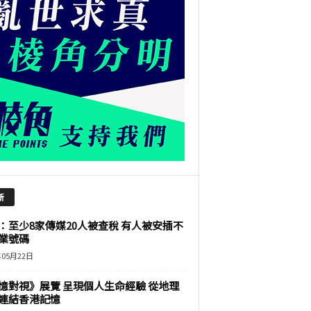
新
：至少8家傳媒20人被查稅 有人被安插不
業號碼
年05月22日
憶對視》展覽 呈現個人生命經驗 從地理
連結香港記憶