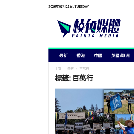
2026年07月21日, TUESDAY
棱
角
媒
體
最新
香港
中國
英國/歐洲
主頁
標籤
百萬行
標籤: 百萬行