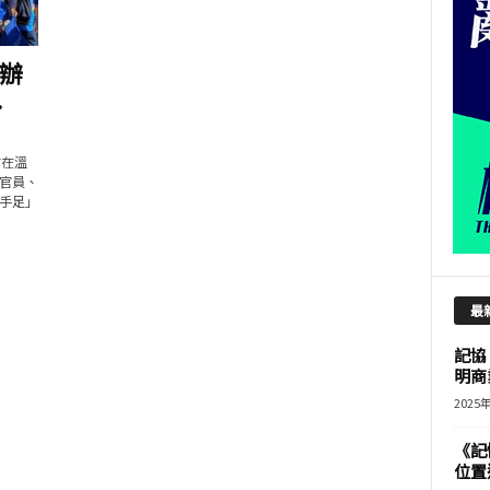
辦
.
前在溫
官員、
手足」
最
記協
明商
2025
《記
位置