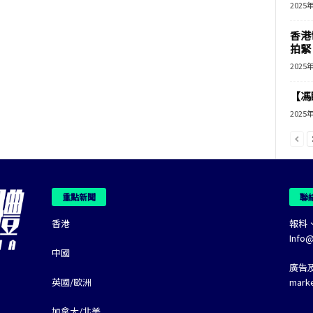
2025
香港
拍緊
2025
【馮
2025
重點新聞
聯
香港
報料
Info
中國
廣告
英國/歐洲
mark
加拿大/北美