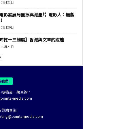
年05月22日
電影發展局圖振興港產片 電影人：無戲
！
年05月20日
睎乾十三維度】香港與文革的距離
年05月21日
絡我們
、投稿及一般查詢：
@points-media.com
及贊助查詢:
eting@points-media.com