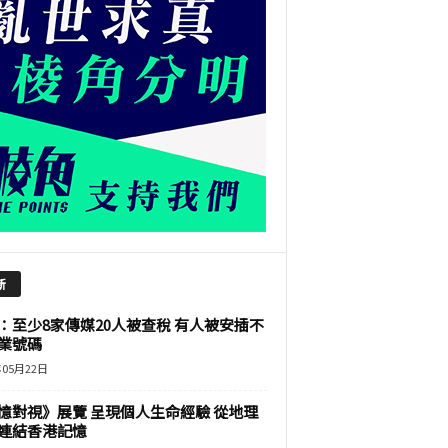
新
：至少8家傳媒20人被查稅 有人被安插不
業號碼
年05月22日
憶對視》展覽 呈現個人生命經驗 從地理
連結香港記憶