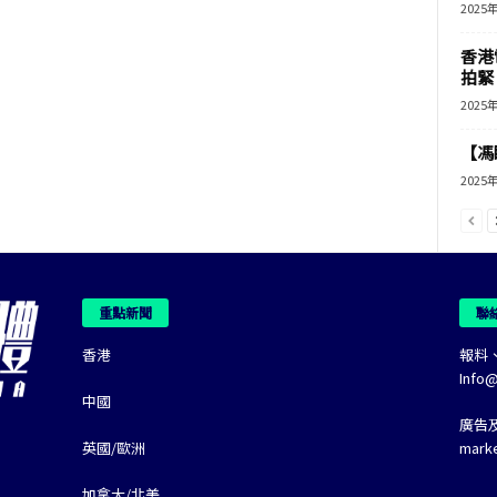
2025
香港
拍緊
2025
【馮
2025
重點新聞
聯
香港
報料
Info
中國
廣告
英國/歐洲
mark
加拿大/北美