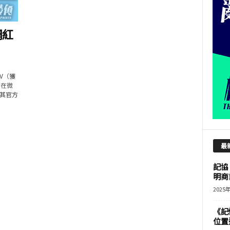
網紅
V（獲
即在微
其官方
最
記協
明商
2025
《記
位置