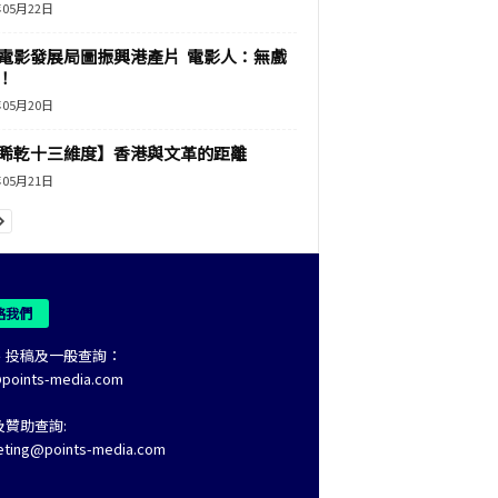
年05月22日
電影發展局圖振興港產片 電影人：無戲
！
年05月20日
睎乾十三維度】香港與文革的距離
年05月21日
絡我們
、投稿及一般查詢：
@points-media.com
及贊助查詢:
eting@points-media.com