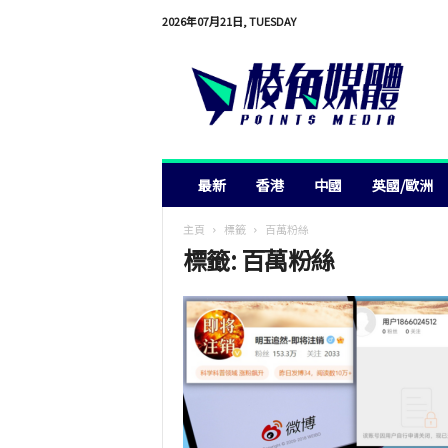
2026年07月21日, TUESDAY
棱
角
媒
體
最新
香港
中國
英國/歐洲
主頁
標籤
百萬粉絲
標籤: 百萬粉絲