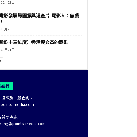
年05月22日
電影發展局圖振興港產片 電影人：無戲
！
年05月20日
睎乾十三維度】香港與文革的距離
年05月21日
絡我們
、投稿及一般查詢：
@points-media.com
及贊助查詢:
eting@points-media.com