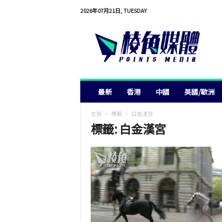
2026年07月21日, TUESDAY
棱
角
媒
體
最新
香港
中國
英國/歐洲
主頁
標籤
白金漢宮
標籤: 白金漢宮