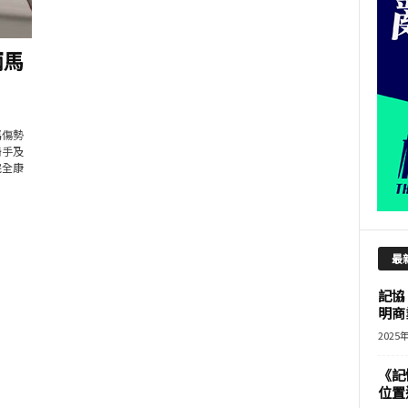
兩馬
馬傷勢
騎手及
完全康
最
記協
明商
2025
《記
位置