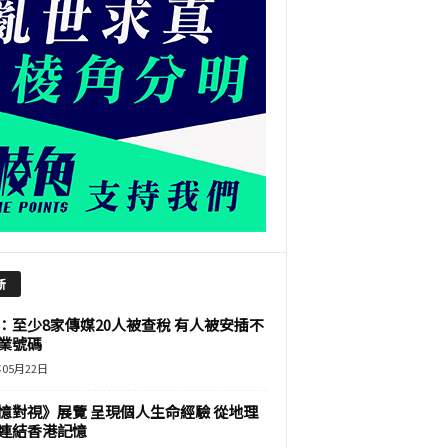
新
：至少8家傳媒20人被查稅 有人被安插不
業號碼
年05月22日
憶對視》展覽 呈現個人生命經驗 從地理
連結香港記憶