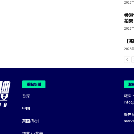
2025
香港
拍緊
2025
【馮
2025
重點新聞
聯
香港
報料
Info
中國
廣告
英國/歐洲
mark
加拿大/北美