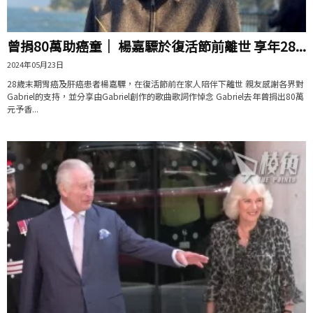
曾捐80萬助癌童｜ 楊嘉驃於復活節前離世 享年28...
2024年05月23日
28歲末期胃癌及肝癌患者楊嘉驃，在復活節前在家人陪伴下離世 親友感謝各界對
Gabriel的支持，並分享由Gabriel創作的歌曲歌詞作悼念 Gabriel去年曾捐出80萬
元予香...