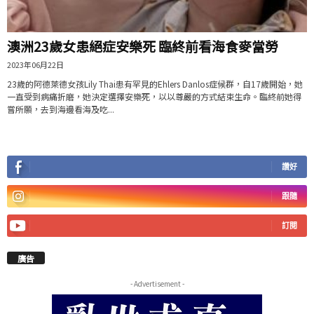
澳洲23歲女患絕症安樂死 臨終前看海食麥當勞
2023年06月22日
23歲的阿德萊德女孩Lily Thai患有罕見的Ehlers Danlos症候群，自17歲開始，她
一直受到病痛折磨，她決定選擇安樂死，以以尊嚴的方式結束生命。臨終前她得
嘗所願，去到海邊看海及吃...
讚好
跟隨
訂閱
廣告
- Advertisement -