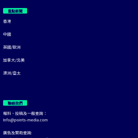
重點新聞
香港
中國
英國/歐洲
加拿大/北美
澳洲/亞太
聯絡我們
報料、投稿及一般查詢：
Info@points-media.com
廣告及贊助查詢: