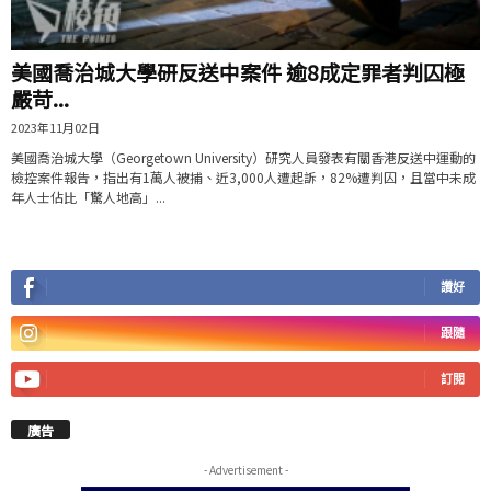
美國喬治城大學研反送中案件 逾8成定罪者判囚極
嚴苛...
2023年11月02日
美國喬治城大學（Georgetown University）研究人員發表有關香港反送中運動的
檢控案件報告，指出有1萬人被捕、近3,000人遭起訴，82%遭判囚，且當中未成
年人士佔比「驚人地高」...
讚好
跟隨
訂閱
廣告
- Advertisement -