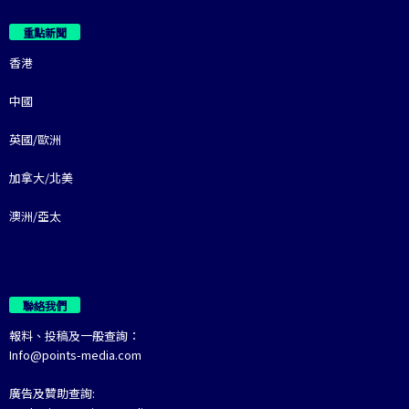
重點新聞
香港
中國
英國/歐洲
加拿大/北美
澳洲/亞太
聯絡我們
報料、投稿及一般查詢：
Info@points-media.com
廣告及贊助查詢: