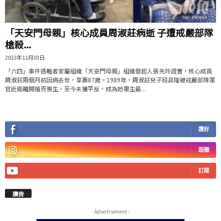
「天安門母親」核心成員周淑莊病逝 子遭戒嚴部隊
槍殺...
2023年11月03日
「六四」事件遇難者家屬組織「天安門母親」組織發起人張先玲證實，核心成員
周淑莊兩個月前因病去世，享壽87歲。1989年，周淑莊兒子段昌隆被戒嚴部隊軍
官近距離開槍而喪生，至今未獲平反，成為她畢生最...
讚好
跟隨
訂閱
廣告
- Advertisement -