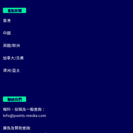
重點新聞
香港
中國
英國/歐洲
加拿大/北美
澳洲/亞太
聯絡我們
報料、投稿及一般查詢：
Info@points-media.com
廣告及贊助查詢: