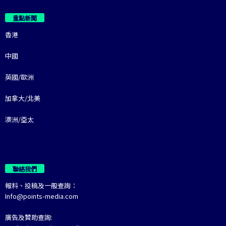
重點新聞
香港
中國
英國/歐洲
加拿大/北美
澳洲/亞太
聯絡我們
報料、投稿及一般查詢：
Info@points-media.com
廣告及贊助查詢: