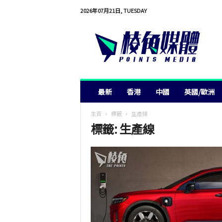
2026年07月21日, TUESDAY
棱
角
媒
體
最新
香港
中國
英國/歐洲
主頁
標籤
生產線
標籤: 生產線