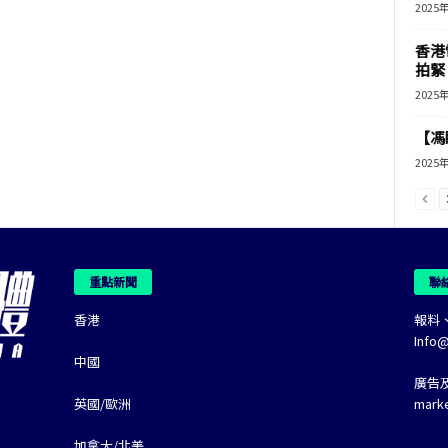
2025
香港
拍緊
2025
【馮
2025
重點新聞
聯
香港
報料
Info
中國
廣告
英國/歐洲
mark
加拿大/北美