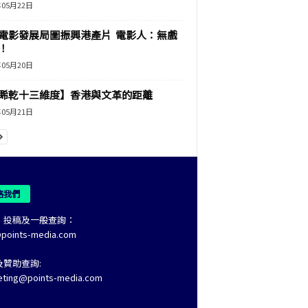
年05月22日
電影發展局圖振興港產片 電影人：無戲
！
年05月20日
睎乾十三維度】香港與文革的距離
年05月21日
絡我們
、投稿及一般查詢：
@points-media.com
及贊助查詢:
eting@points-media.com