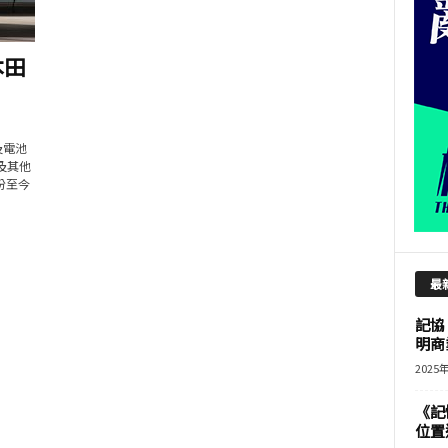
本田
及電池
n及其他
份至今
最
記協
明商
2025
《記
位置