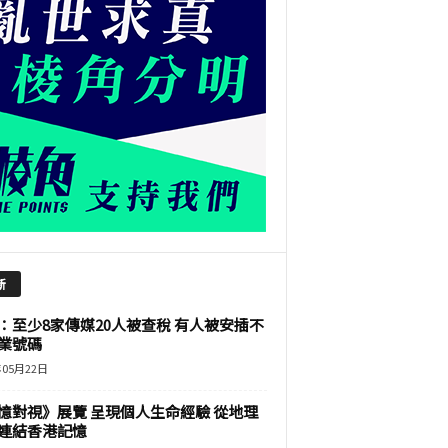
新
：至少8家傳媒20人被查稅 有人被安插不
業號碼
年05月22日
憶對視》展覽 呈現個人生命經驗 從地理
連結香港記憶