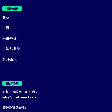
重點新聞
香港
中國
英國/歐洲
加拿大/北美
澳洲/亞太
聯絡我們
報料、投稿及一般查詢：
Info@points-media.com
廣告及贊助查詢: