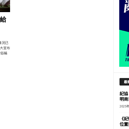
給
情況已
大宣布
銷俗稱
最
記協
明商
2025
《記
位置