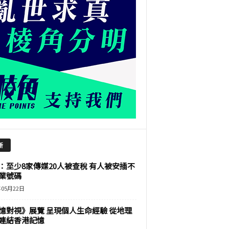
新
：至少8家傳媒20人被查稅 有人被安插不
業號碼
年05月22日
憶對視》展覽 呈現個人生命經驗 從地理
連結香港記憶