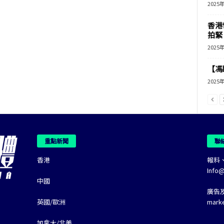
2025
香港
拍緊
2025
【馮
2025
重點新聞
聯
香港
報料
Info
中國
廣告
英國/歐洲
mark
加拿大/北美