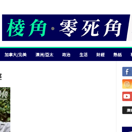
加拿大/北美
澳洲/亞太
政治
生活
財經
熱話
輕
廣