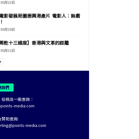
年05月22日
電影發展局圖振興港產片 電影人：無戲
！
年05月20日
睎乾十三維度】香港與文革的距離
年05月21日
絡我們
、投稿及一般查詢：
@points-media.com
及贊助查詢:
eting@points-media.com