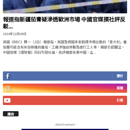
報道指新疆茄膏疑滲透歐洲市場 中國官媒撰社評反
駁...
2024年12月04日
英國《BBC》周一（2日）報道指，英國及德國多家超級市場出售的「意大利」番
茄醬可能含有來自新疆的番茄，工廠涉強迫勞動及虐打工人等，報道引起關注。
中國官媒《環球報》同日刊登社論，批評報道抹黑中國，企...
讚好
跟隨
訂閱
廣告
- Advertisement -