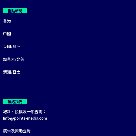
重點新聞
香港
中國
英國/歐洲
加拿大/北美
澳洲/亞太
聯絡我們
報料、投稿及一般查詢：
Info@points-media.com
廣告及贊助查詢: