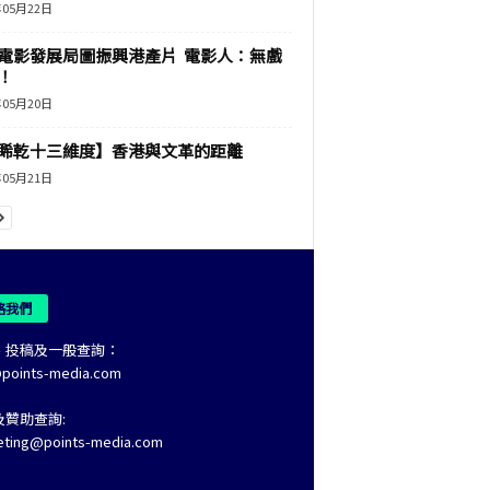
年05月22日
電影發展局圖振興港產片 電影人：無戲
！
年05月20日
睎乾十三維度】香港與文革的距離
年05月21日
絡我們
、投稿及一般查詢：
@points-media.com
及贊助查詢:
eting@points-media.com