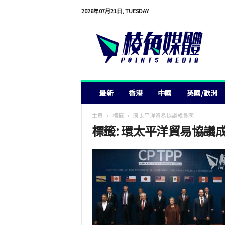
2026年07月21日, TUESDAY
棱
角
媒
體
最新
香港
中國
英國/歐洲
主頁
標籤
環太平洋貿易協議成員國
標籤: 環太平洋貿易協議