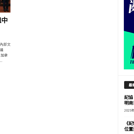
阻中
內部文
議
、加拿
.
最
記協
明商
2025
《記
位置