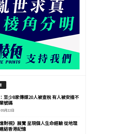
新
：至少8家傳媒20人被查稅 有人被安插不
業號碼
年05月22日
憶對視》展覽 呈現個人生命經驗 從地理
連結香港記憶