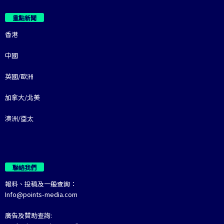
重點新聞
香港
中國
英國/歐洲
加拿大/北美
澳洲/亞太
聯絡我們
報料、投稿及一般查詢：
Info@points-media.com
廣告及贊助查詢: