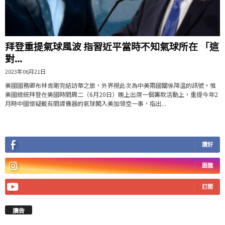
拜登重提氣球風波 指習近平當時不知氣球所在 「這
對...
2023年06月21日
美國國務卿布林肯剛完結訪華之旅，外界視此次為中美兩國關係降溫的訊號。惟
美國總統拜登在美國時間周二（6月20日）晚上出席一個籌款活動上，重提今年2
月時中國懷疑載有間諜儀器的氣球闖入美加領空一事，指出...
讚好
跟隨
訂閱
廣告