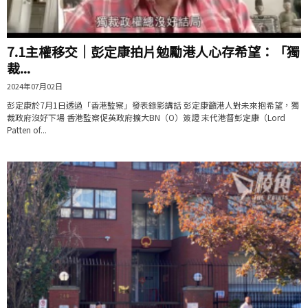
7.1主權移交｜彭定康拍片勉勵港人心存希望：「獨
裁...
2024年07月02日
彭定康於7月1日透過「香港監察」發表錄影講話 彭定康籲港人對未來抱希望，獨
裁政府沒好下場 香港監察促英政府擴大BN（O）簽證 末代港督彭定康（Lord
Patten of...