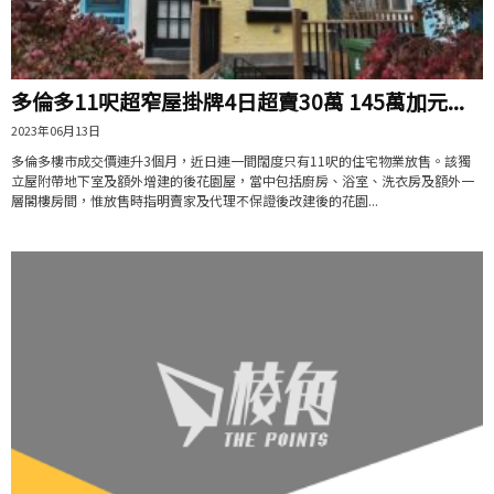
多倫多11呎超窄屋掛牌4日超賣30萬 145萬加元...
2023年06月13日
多倫多樓市成交價連升3個月，近日連一間闊度只有11呎的住宅物業放售。該獨
立屋附帶地下室及額外增建的後花園屋，當中包括廚房、浴室、洗衣房及額外一
層閣樓房間，惟放售時指明賣家及代理不保證後改建後的花園...