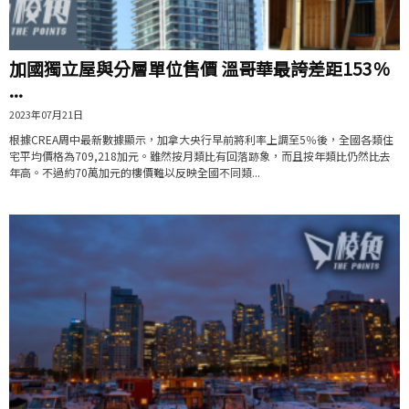
加國獨立屋與分層單位售價 溫哥華最誇差距153％
...
2023年07月21日
根據CREA周中最新數據顯示，加拿大央行早前將利率上調至5％後，全國各類住
宅平均價格為709,218加元。雖然按月類比有回落跡象，而且按年類比仍然比去
年高。不過約70萬加元的樓價難以反映全國不同類...