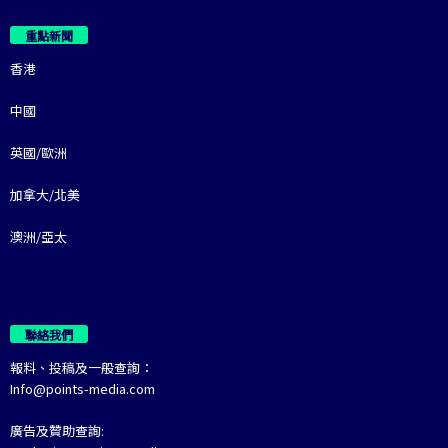
重點新聞
香港
中國
英國/歐洲
加拿大/北美
澳洲/亞太
聯絡我們
報料、投稿及一般查詢：
Info@points-media.com
廣告及贊助查詢: