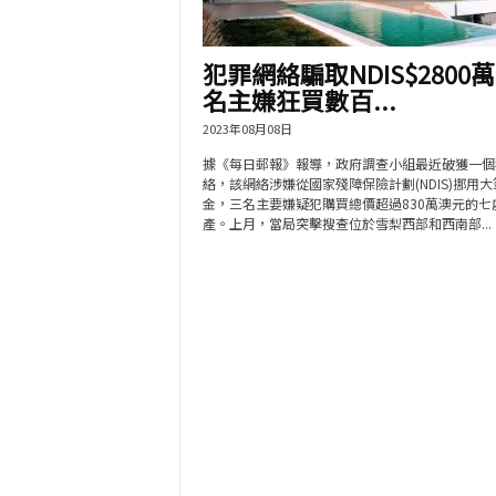
犯罪網絡騙取NDIS$2800萬 
名主嫌狂買數百...
2023年08月08日
據《每日郵報》報導，政府調查小組最近破獲一個
絡，該網絡涉嫌從國家殘障保險計劃(NDIS)挪用大
金，三名主要嫌疑犯購買總價超過830萬澳元的七
產。上月，當局突擊搜查位於雪梨西部和西南部...