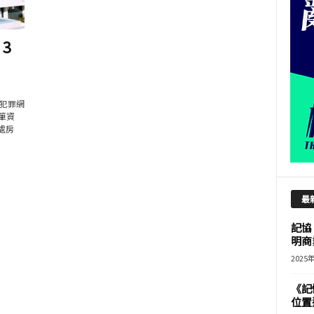
3
犯罪網
筆資
處房
最
記協
明商
2025
《記
位置