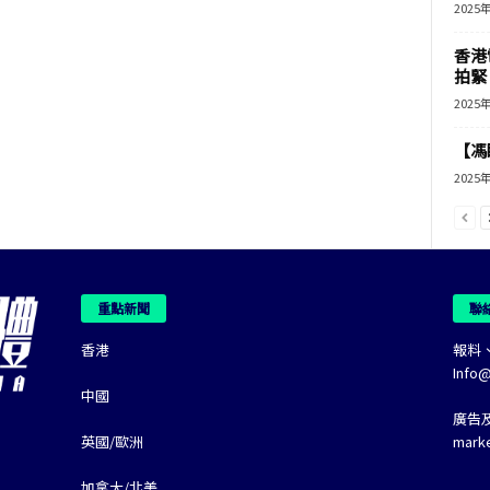
2025
香港
拍緊
2025
【馮
2025
重點新聞
聯
香港
報料
Info
中國
廣告
英國/歐洲
mark
加拿大/北美