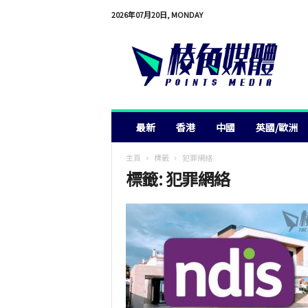
2026年07月20日, MONDAY
棱
角
媒
體
最新
香港
中國
英國/歐洲
主頁
標籤
犯罪網絡
標籤: 犯罪網絡