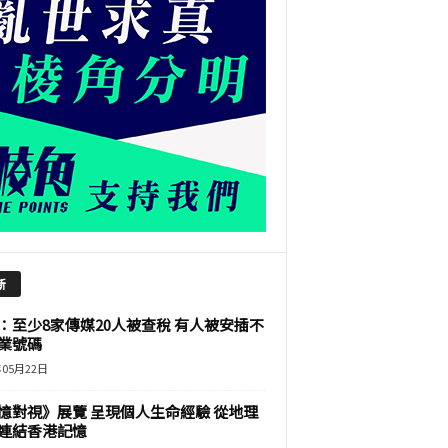
新
：至少8家傳媒20人被查稅 有人被安插不
業號碼
年05月22日
憶對視》展覽 呈現個人生命經驗 從地理
連結香港記憶