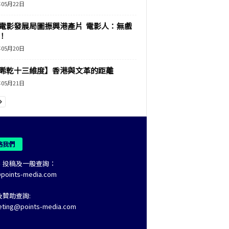
年05月22日
電影發展局圖振興港產片 電影人：無戲
！
年05月20日
睎乾十三維度】香港與文革的距離
年05月21日
絡我們
、投稿及一般查詢：
@points-media.com
及贊助查詢:
eting@points-media.com