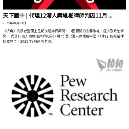
天下圍中 | 代理12港人案維權律師判囚11月 ...
2025年04月23日
《棱角》為讀者整理上星期復活節假期間，中國相關的主要維權、經濟及政治新
聞。 代理12港人案維權律師判囚11月 代理12港人案而遭中國「釘牌」的維權律
師盧思位，2023年8月過境老撾...