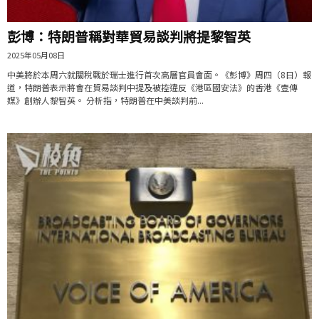
彭博：特朗普稱對華貿易談判將提黎智英
2025年05月08日
中美將於本周六就關稅戰於瑞士進行首次高層官員會面。《彭博》周四（8日）報
道，特朗普表示將會在貿易談判中提及被控違反《港區國安法》的香港《壹傳
媒》創辦人黎智英。 分析指，特朗普在中美談判前...