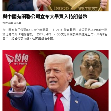
與中國有關聯公司宣布大舉買入特朗普幣
2025年05月14日
在中國擁有子公司的GD文化集團周一（12日）發表聲明，該公司將以3億美元投
資比特幣與「特朗普幣」（$TRUMP）。 GD文化集團於納斯達克上市，只有8名
員工，根據公司官網，管理層都有中國...