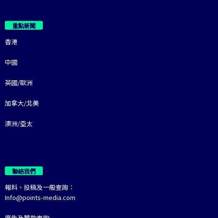
重點新聞
香港
中國
英國/歐洲
加拿大/北美
澳洲/亞太
聯絡我們
報料、投稿及一般查詢：
Info@points-media.com
廣告及贊助查詢: