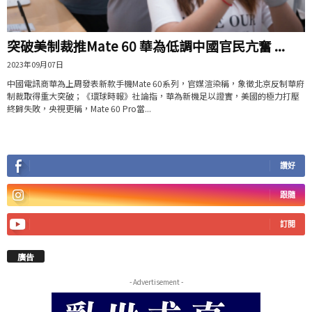
突破美制裁推Mate 60 華為低調中國官民亢奮 ...
2023年09月07日
中國電訊商華為上周發表新款手機Mate 60系列，官媒渲染稱，象徵北京反制華府
制裁取得重大突破；《環球時報》社論指，華為新機足以證實，美國的極力打壓
終歸失敗，央視更稱，Mate 60 Pro當...
讚好
跟隨
訂閱
廣告
- Advertisement -