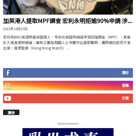
加英港人提取MPF調查 宏利永明拒逾90%申請 涉...
2023年10月25日
部份持BNO簽證移居英國港人，早前在英國申請提早領回強積金（MPF），其後
於入境香港時被捕；廉政公署指相關人士涉嫌作出虛假聲明，護照被扣起而不准
出境。香港監察（Hong Kong Watch）...
讚好
跟隨
訂閱
廣告
- Advertisement -