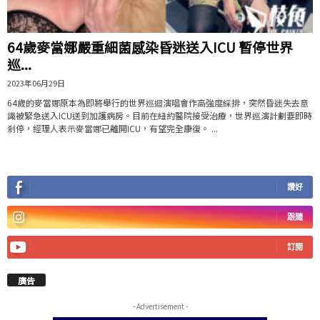
64歲麥當娜嚴重細菌感染昏迷送入ICU 暫停世界
巡...
2023年06月29日
64歲的麥當娜原本為即將舉行的世界巡迴演唱會作高強度綵排，突然昏迷失去意
識被緊急送入ICU送到加護病房。目前在紐約醫院接受治療，世界巡演計劃要即時
剎停，經理人表示麥當娜已離開ICU，有望完全康復。 ...
讚好
跟隨
訂閱
廣告
- Advertisement -