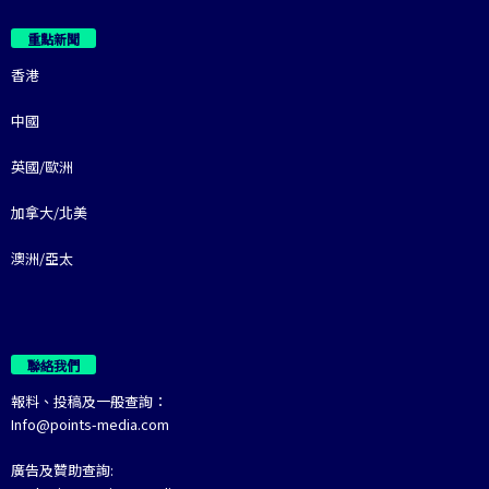
重點新聞
香港
中國
英國/歐洲
加拿大/北美
澳洲/亞太
聯絡我們
報料、投稿及一般查詢：
Info@points-media.com
廣告及贊助查詢: