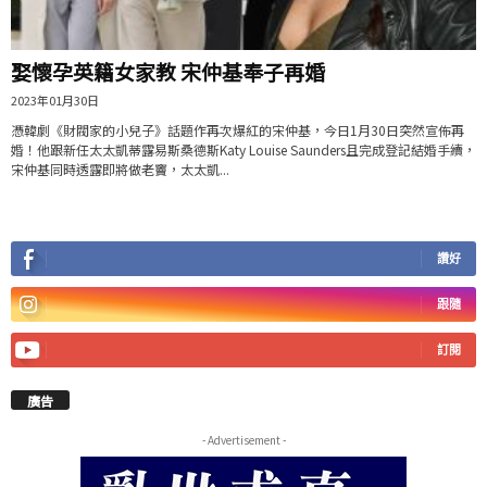
娶懷孕英籍女家教 宋仲基奉子再婚
2023年01月30日
憑韓劇《財閥家的小兒子》話題作再次爆紅的宋仲基，今日1月30日突然宣佈再
婚！他跟新任太太凱蒂露易斯桑德斯Katy Louise Saunders且完成登記結婚手續，
宋仲基同時透露即將做老竇，太太凱...
讚好
跟隨
訂閱
廣告
- Advertisement -