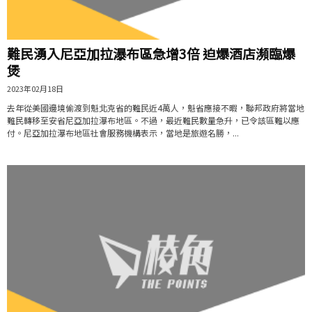
難民湧入尼亞加拉瀑布區急增3倍 迫爆酒店瀕臨爆
煲
2023年02月18日
去年從美國邊境偷渡到魁北克省的難民近4萬人，魁省應接不暇，聯邦政府將當地
難民轉移至安省尼亞加拉瀑布地區。不過，最近難民數量急升，已令該區難以應
付。尼亞加拉瀑布地區社會服務機構表示，當地是旅遊名勝，...