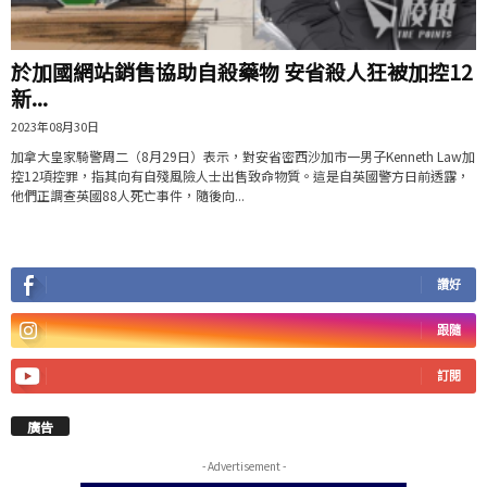
於加國網站銷售協助自殺藥物 安省殺人狂被加控12
新...
2023年08月30日
加拿大皇家騎警周二（8月29日）表示，對安省密西沙加市一男子Kenneth Law加
控12項控罪，指其向有自殘風險人士出售致命物質。這是自英國警方日前透露，
他們正調查英國88人死亡事件，隨後向...
讚好
跟隨
訂閱
廣告
- Advertisement -