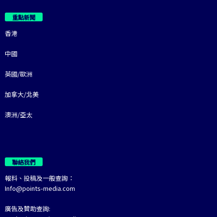
重點新聞
香港
中國
英國/歐洲
加拿大/北美
澳洲/亞太
聯絡我們
報料、投稿及一般查詢：
Info@points-media.com
廣告及贊助查詢: