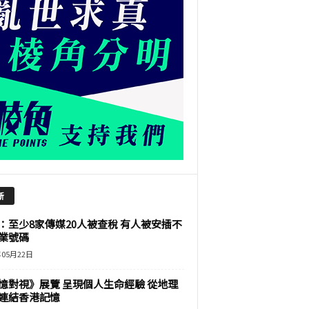
新
：至少8家傳媒20人被查稅 有人被安插不
業號碼
年05月22日
憶對視》展覽 呈現個人生命經驗 從地理
連結香港記憶