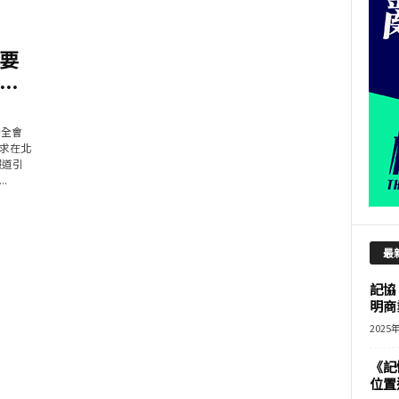
要
..
中全會
求在北
報道引
.
最
記協
明商
2025
《記
位置