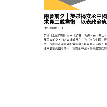
兩會前夕｜英媒揭安永中國
求員工戴黨徽 以表政治忠.
2023年03月01日
英國《金融時報》周一（27日）報道，在中共二
及兩會前夕，四大會計師行之一的「安永中國」要
京工作的共產黨員要配戴黨徽，以表政治忠誠。 
述兩名收到指令的人，稱安永中國內部共產黨支部..