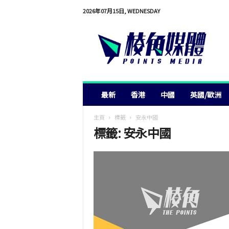
2026年07月15日, WEDNESDAY
棱
角
媒
體
最新
香港
中國
英國/歐洲
主頁
標籤
安永中國
標籤: 安永中國