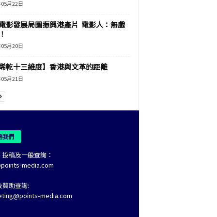
年05月22日
電影發展局圖振興港產片 電影人：無戲
！
年05月20日
睎乾十三維度】香港與文革的距離
年05月21日
絡我們
、投稿及一般查詢：
@points-media.com
及贊助查詢:
eting@points-media.com