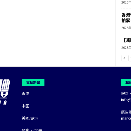
2025
香港
拍緊
2025
【馮
2025
重點新聞
聯
香港
報料
Info
中國
廣告
英國/歐洲
mark
加拿大/北美