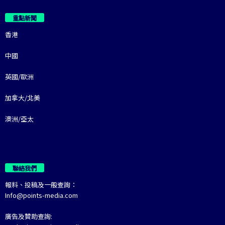
重點新聞
香港
中國
英國/歐洲
加拿大/北美
澳洲/亞太
聯絡我們
報料、投稿及一般查詢：
Info@points-media.com
廣告及贊助查詢: