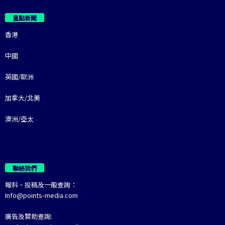
重點新聞
香港
中國
英國/歐洲
加拿大/北美
澳洲/亞太
聯絡我們
報料、投稿及一般查詢：
Info@points-media.com
廣告及贊助查詢: