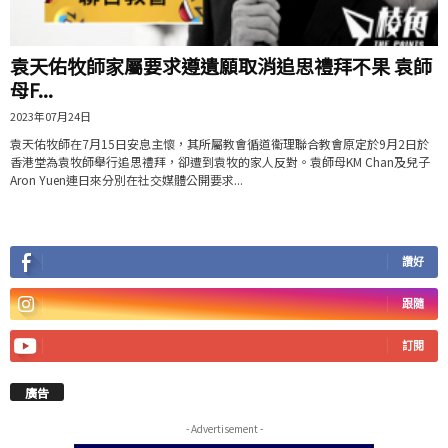
袁天佑牧師家屬要求遵遺願取消追思禮拜不果 袁師
母F...
2023年07月24日
袁天佑牧師在7月15日安息主懷，其所屬教會循道衞理聯合教會原定於9月2日於
香港堂為袁牧師舉行追思禮拜，卻遭到袁牧的家人反對。袁師母KM Chan及兒子
Aron Yuen連日來分別在社交媒體公開要求...
讚好
跟隨
訂閱
廣告
- Advertisement -