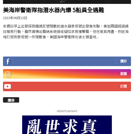
美海岸警衛隊指潛水器內爆 5船員全遇難
2023年06月23日
本週日早上出發探險鐵達尼號殘骸的潛水器泰坦號出發後失聯，美加兩國經過連
日搜救行動，雖然曾傳出聲納系統接收疑似求救撞擊聲，但在氧氣用盡、附近海
域打撈到泰坦號一件殘骸後，美國海岸警衛隊在波士頓當地...
讚好
跟隨
訂閱
廣告
- Advertisement -