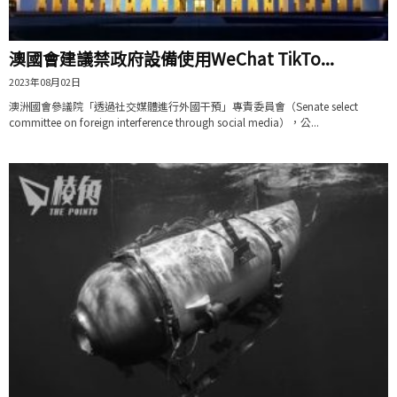
澳國會建議禁政府設備使用WeChat TikTo...
2023年08月02日
澳洲國會參議院「透過社交媒體進行外國干預」專責委員會（Senate select
committee on foreign interference through social media），公...