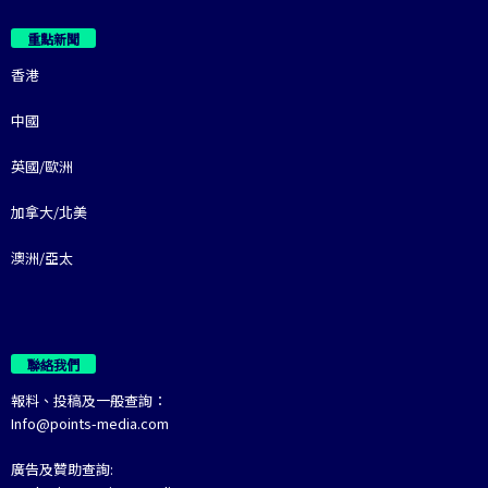
重點新聞
香港
中國
英國/歐洲
加拿大/北美
澳洲/亞太
聯絡我們
報料、投稿及一般查詢：
Info@points-media.com
廣告及贊助查詢: