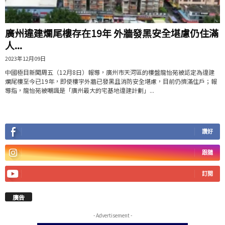
廣州違建爛尾樓存在19年 外牆發黑安全堪慮仍住滿
人...
2023年12月09日
中國極目新聞周五（12月8日）報導，廣州市天河區的樓盤龍怡苑被認定為違建
爛尾樓至今已19年，即使樓宇外牆已發黑且消防安全堪慮，目前仍擠滿住戶；報
導指，龍怡苑被嘲諷是「廣州最大的宅基地違建計劃」...
讚好
跟隨
訂閱
廣告
- Advertisement -