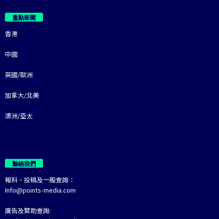
重點新聞
香港
中國
英國/歐洲
加拿大/北美
澳洲/亞太
聯絡我們
報料、投稿及一般查詢：
Info@points-media.com
廣告及贊助查詢: