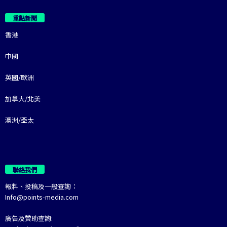
重點新聞
香港
中國
英國/歐洲
加拿大/北美
澳洲/亞太
聯絡我們
報料、投稿及一般查詢：
Info@points-media.com
廣告及贊助查詢: