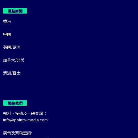
重點新聞
香港
中國
英國/歐洲
加拿大/北美
澳洲/亞太
聯絡我們
報料、投稿及一般查詢：
Info@points-media.com
廣告及贊助查詢: