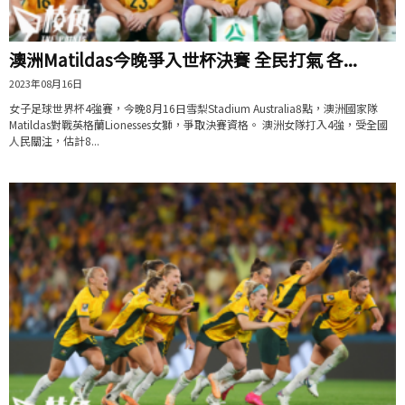
澳洲Matildas今晚爭入世杯決賽 全民打氣 各...
2023年08月16日
女子足球世界杯4強賽，今晚8月16日雪梨Stadium Australia8點，澳洲國家隊
Matildas對戰英格蘭Lionesses女獅，爭取決賽資格。 澳洲女隊打入4強，受全國
人民關注，估計8...