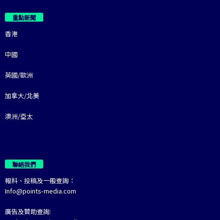
重點新聞
香港
中國
英國/歐洲
加拿大/北美
澳洲/亞太
聯絡我們
報料、投稿及一般查詢：
Info@points-media.com
廣告及贊助查詢: