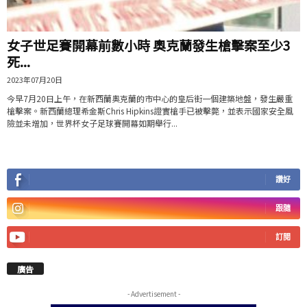
女子世足賽開幕前數小時 奧克蘭發生槍擊案至少3
死...
2023年07月20日
今早7月20日上午，在新西蘭奧克蘭的市中心的皇后街一個建築地盤，發生嚴重
槍擊案。新西蘭總理希金斯Chris Hipkins證實槍手已被擊斃，並表示國家安全風
險並未增加，世界杯女子足球賽開幕如期舉行...
讚好
跟隨
訂閱
廣告
- Advertisement -