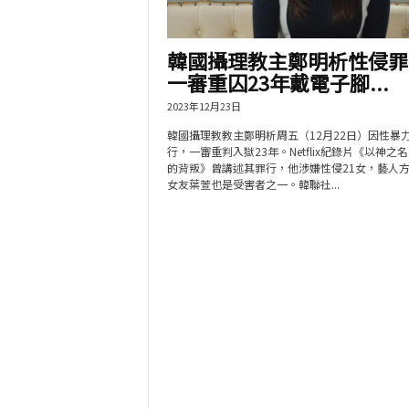
韓國攝理教主鄭明析性侵罪
一審重囚23年戴電子腳...
2023年12月23日
韓國攝理教教主鄭明析周五（12月22日）因性暴
行，一審重判入獄23年。Netflix紀錄片《以神之
的背叛》曾講述其罪行，他涉嫌性侵21女，藝人
女友葉萱也是受害者之一。韓聯社...