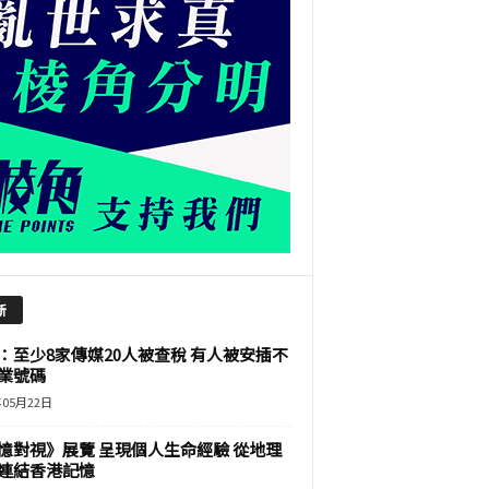
新
：至少8家傳媒20人被查稅 有人被安插不
業號碼
年05月22日
憶對視》展覽 呈現個人生命經驗 從地理
連結香港記憶