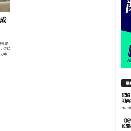
成
力等罪
名：信仰
方力申
最
記協
明商
2025
《記
位置