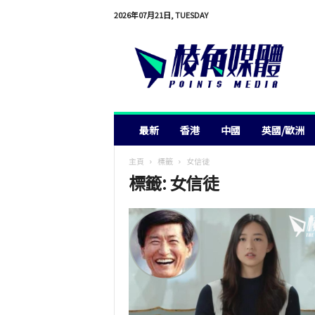
2026年07月21日, TUESDAY
棱
角
媒
體
最新
香港
中國
英國/歐洲
主頁
標籤
女信徒
標籤: 女信徒