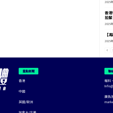
2025
香港
拍緊
2025
【馮
2025
重點新聞
聯
香港
報料
Info
中國
廣告
英國/歐洲
mark
加拿大/北美