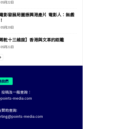
年05月22日
電影發展局圖振興港產片 電影人：無戲
！
年05月20日
睎乾十三維度】香港與文革的距離
年05月21日
絡我們
、投稿及一般查詢：
@points-media.com
及贊助查詢:
eting@points-media.com