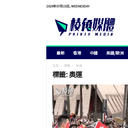
2026年07月15日, WEDNESDAY
棱
角
媒
體
最新
香港
中國
英國/歐洲
主頁
標籤
奧運
標籤: 奧運