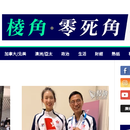
加拿大/北美
澳洲/亞太
政治
生活
財經
熱話
廣