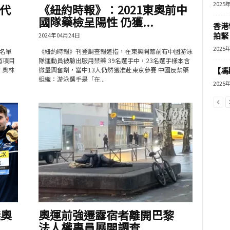
2025
代
《紐約時報》：2021東奧前中
國隊藥檢呈陽性 仍獲...
香港
拍緊
2024年04月24日
2025
名單
《紐約時報》刊登調查報道指，在東奧開幕前有中國游泳
育項目
隊運動員被驗出服用禁藥 39名選手中，23名選手樣本含
 奧林
微量興奮劑，當中13人仍然獲准赴東京參賽 中國反禁藥
【馮
組織：游泳選手是「在...
2025
殘奧
奧運前強遷露宿者離開巴黎
法人權專員展開調查