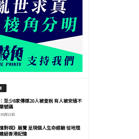
新
：至少8家傳媒20人被查稅 有人被安插不
業號碼
年05月22日
憶對視》展覽 呈現個人生命經驗 從地理
連結香港記憶