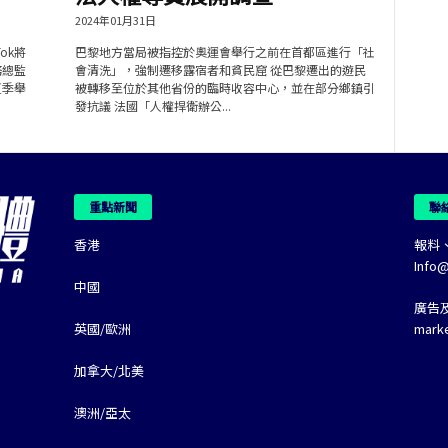
2024年01月31日
ok將
巴黎地方當局被指控於奧運會舉行之前在首都區進行「社
務總監
會清洗」，強制遷移露宿者和貧民窟 從巴黎遷出的遊民
夏季舉
被轉移至位於其他省份的臨時收容中心，並在部分鄉鎮引
發抗議 法國「人權捍衛辦公...
重點新聞
聯
香港
報料
Info
中國
廣告
英國/歐洲
mark
加拿大/北美
澳洲/亞太