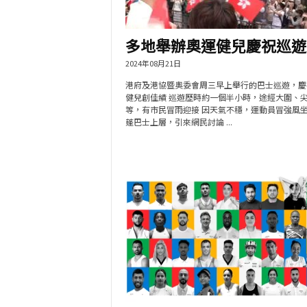
多地舉辦奧運健兒慶祝巡遊
2024年08月21日
港府及港協暨奧委會周三早上舉行的巴士巡遊，慶
健兒創佳績 巡遊歷時約一個半小時，途經大圍、
等，有市民冒雨迎接 因天氣不穩，運動員冒強風
蓬巴士上層，引來網民討論 ...