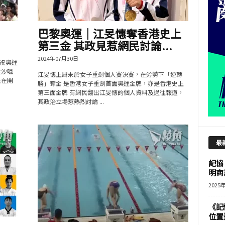
巴黎奧運｜江旻憓奪香港史上
第三金 其政見惹網民討論...
2024年07月30日
祝奧運
尖沙咀
江旻憓上周末於女子重劍個人賽決賽，在劣勢下「逆轉
坐在開
勝」奪金 是香港女子重劍首面奧運金牌，亦是香港史上
第三面金牌 有網民翻出江旻憓的個人資料及過往報道，
其政治立場惹熱烈討論 ...
最
記協
明商
2025
《記
位置