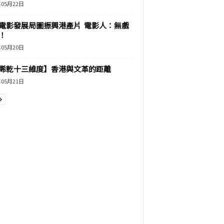
年05月22日
電影發展局圖振興港產片 電影人：無戲
！
年05月20日
睎乾十三維度】香港與文革的距離
年05月21日