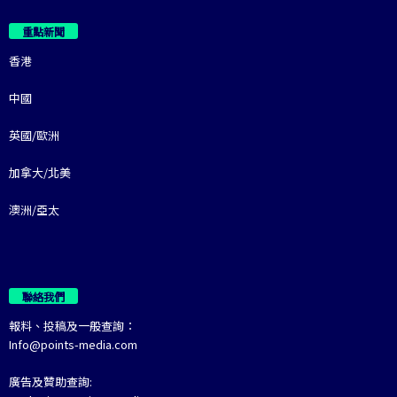
重點新聞
香港
中國
英國/歐洲
加拿大/北美
澳洲/亞太
聯絡我們
報料、投稿及一般查詢：
Info@points-media.com
廣告及贊助查詢: