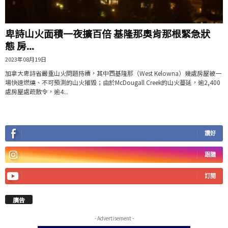
卑詩山火面積一夜擴百倍 基隆那奧肯那根緊急狀
態 房...
2023年08月19日
加拿大卑詩省嚴重山火問題持續，其中西基隆那（West Kelowna）幾處房屋被一
場快速燃燒、不可預測的山火摧毀；由於McDougall Creek的山火蔓延，逾2,400
處房屋處疏散令，逾4...
讚好
跟隨
訂閱
廣告
- Advertisement -