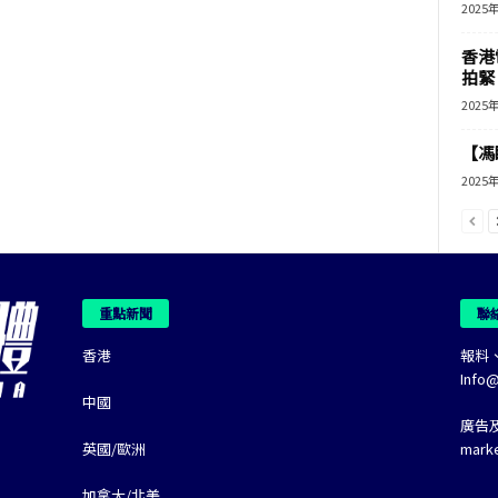
2025
香港
拍緊
2025
【馮
2025
重點新聞
聯
香港
報料
Info
中國
廣告
英國/歐洲
mark
加拿大/北美