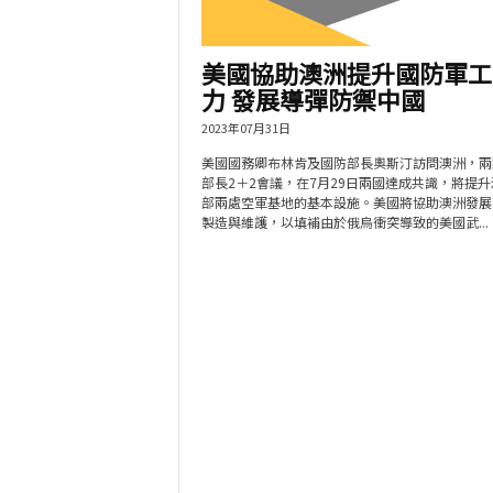
美國協助澳洲提升國防軍工
力 發展導彈防禦中國
2023年07月31日
美國國務卿布林肯及國防部長奧斯汀訪問澳洲，兩
部長2＋2會議，在7月29日兩國達成共識，將提
部兩處空軍基地的基本設施。美國將協助澳洲發展
製造與維護，以填補由於俄烏衝突導致的美國武...