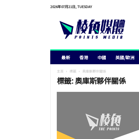
2026年07月21日, TUESDAY
棱
角
媒
體
最新
香港
中國
英國/歐洲
主頁
標籤
奧庫斯夥伴關係
標籤: 奧庫斯夥伴關係