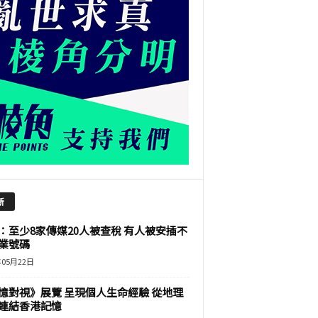
新
：至少8家傳媒20人被查稅 有人被安插不
業號碼
年05月22日
憶對視》展覽 呈現個人生命經驗 從地理
連結香港記憶