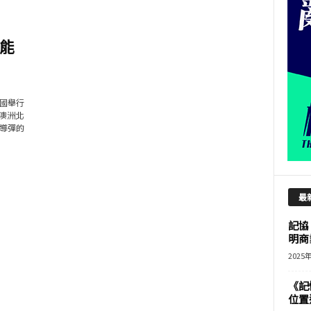
能
國舉行
升澳洲北
導彈的
最
記協
明商
2025
《記
位置