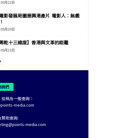
年05月22日
電影發展局圖振興港產片 電影人：無戲
！
年05月20日
睎乾十三維度】香港與文革的距離
年05月21日
絡我們
、投稿及一般查詢：
@points-media.com
及贊助查詢:
eting@points-media.com