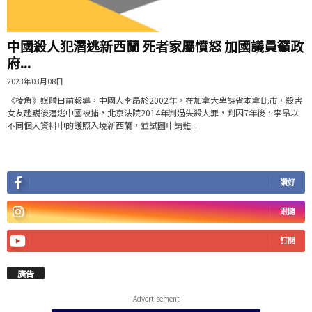
中國殺人犯潛逃新西蘭 死者家屬憤怒 加國議員籲政
府...
2023年03月08日
《棱角》媒體日前報導，中國人李昂於2002年，在加拿大卑詩省本拿比市，殺害
女友趙巍後潛逃中國被捕，北京法院2014年判過失殺人罪，判囚7年後，李昂以
不同個人資料申的護照入境新西蘭，並試圖申請難...
讚好
跟隨
訂閱
廣告
- Advertisement -