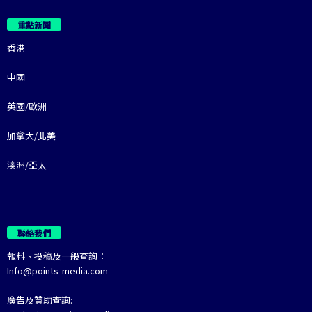
重點新聞
香港
中國
英國/歐洲
加拿大/北美
澳洲/亞太
聯絡我們
報料、投稿及一般查詢：
Info@points-media.com
廣告及贊助查詢: