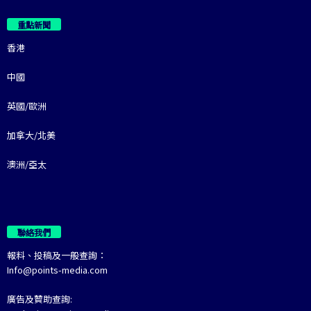
重點新聞
香港
中國
英國/歐洲
加拿大/北美
澳洲/亞太
聯絡我們
報料、投稿及一般查詢：
Info@points-media.com
廣告及贊助查詢: