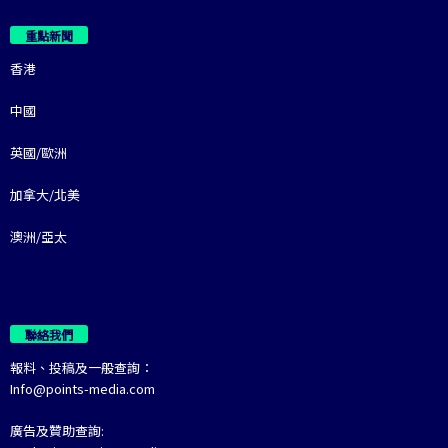
重點新聞
香港
中國
英國/歐洲
加拿大/北美
澳洲/亞太
聯絡我們
報料、投稿及一般查詢：
Info@points-media.com
廣告及贊助查詢: