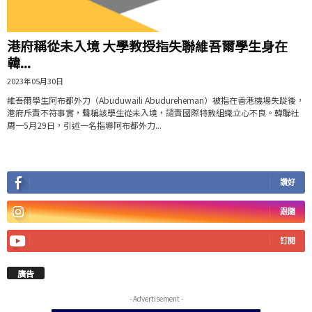
港府稱從未入境 大學教授指失聯維吾爾學生身在
韓...
2023年05月30日
維吾爾學生阿布都外力（Abuduwaili Abudureheman）被指在香港機場失踨後，
港府斥責不符事實，聲稱該學生從未入境，讉責國際特赦組織立心不良。韓聯社
周一5月29日，引述一名指導阿布都外力...
讚好
跟隨
訂閱
廣告
- Advertisement -