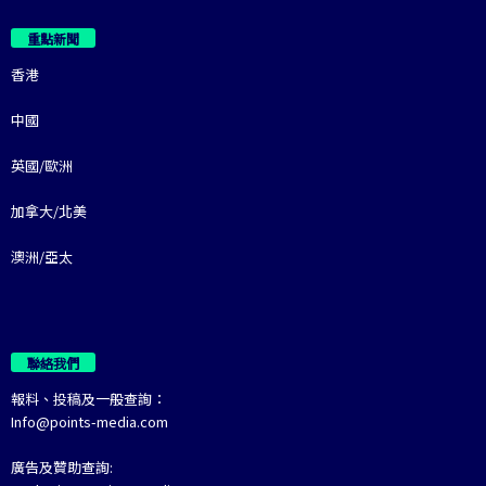
重點新聞
香港
中國
英國/歐洲
加拿大/北美
澳洲/亞太
聯絡我們
報料、投稿及一般查詢：
Info@points-media.com
廣告及贊助查詢: