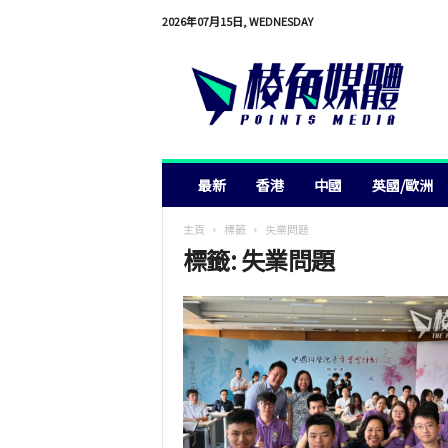
2026年07月15日, WEDNESDAY
棱
角
媒
體
最新
香港
中國
英國/歐洲
主頁
標籤
失業問題
標籤: 失業問題