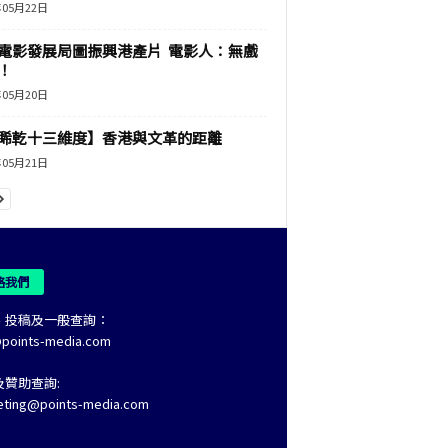
年05月22日
電影發展局圖振興港產片 電影人：無戲
！
年05月20日
睎乾十三維度】香港與文革的距離
年05月21日
絡我們
、投稿及一般查詢：
@points-media.com
及贊助查詢:
eting@points-media.com