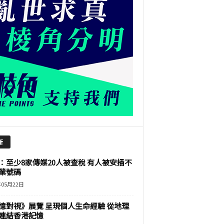
新
：至少8家傳媒20人被查稅 有人被安插不
業號碼
年05月22日
憶對視》展覽 呈現個人生命經驗 從地理
連結香港記憶