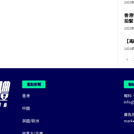
2025
香港
拍緊
2025
【馮
2025
重點新聞
聯
香港
報料
Info
中國
廣告
英國/歐洲
mark
加拿大/北美