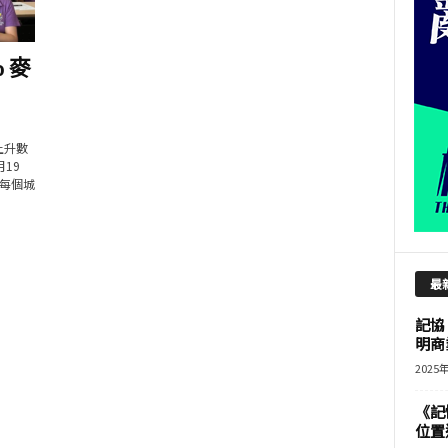
 麥
上升數
19
每個城
最
記協
明商
2025
《記
位置