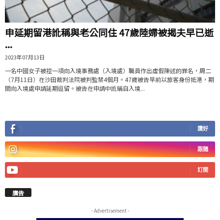
申延期留港訛稱與老公同住 47歲陸婦被揭夫早已逝
...
2023年07月13日
一名中國女子被控一項向入境事務處（入境處）職員作出虛假陳述的罪名，周二
（7月11日）在沙田裁判法院被判監禁4個月。47歲被告早前以旅客身份抵港，期
間向入境處申請延期逗留。被告在申請中訛稱自入境...
讚好
跟隨
訂閱
廣告
- Advertisement -