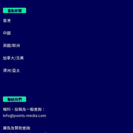
重點新聞
香港
中國
英國/歐洲
加拿大/北美
澳洲/亞太
聯絡我們
報料、投稿及一般查詢：
Info@points-media.com
廣告及贊助查詢: